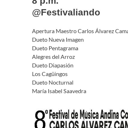
8 p.m.
@Festivaliando
Apertura Maestro Carlos Álvarez Cam
Dueto Nueva Imagen
Dueto Pentagrama
Alegres del Arroz
Dueto Diapasión
Los Cagüingos
Dueto Nocturnal
María Isabel Saavedra