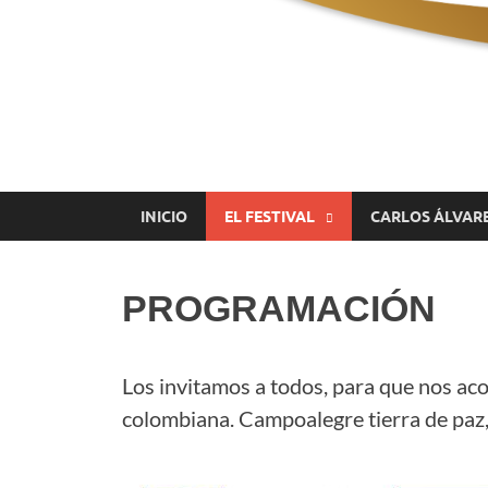
Festival el Bajaco
Música Como Arroz
INICIO
EL FESTIVAL
CARLOS ÁLVAR
PROGRAMACIÓN
Los invitamos a todos, para que nos ac
colombiana. Campoalegre tierra de paz,